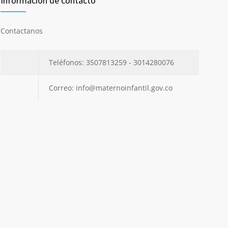
Información de contacto
Contactanos
Teléfonos: 3507813259 - 3014280076
Correo: info@maternoinfantil.gov.co