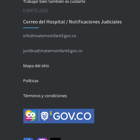
Trabajar bien también es cuidarte
6 MAYO, 2026
Correo del Hospital / Notificaciones Judiciales
La salud es un derecho para todas las personas
5 MAYO, 2026
info@maternoinfantil.gov.co
Evitar una picadura también es proteger tu salud
juridica@maternoinfantil.gov.co
4 MAYO, 2026
Mapa del sitio
Politicas
Términos y condiciones