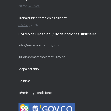
20 MAYO, 2026
Trabajar bien también es cuidarte
6 MAYO, 2026
Correo del Hospital / Notificaciones Judiciales
La salud es un derecho para todas las personas
5 MAYO, 2026
info@maternoinfantil.gov.co
Evitar una picadura también es proteger tu salud
juridica@maternoinfantil.gov.co
4 MAYO, 2026
Mapa del sitio
Politicas
Términos y condiciones