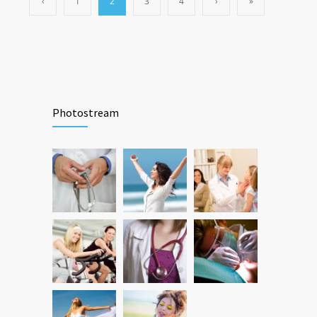
‹
1
2
3
4
›
»
Photostream