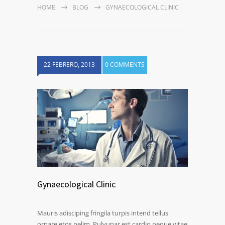
HOME
BLOG
GYNAECOLOGICAL CLINIC
22 FEBRERO, 2013
0 COMMENTS
Gynaecological Clinic
Mauris adisciping fringila turpis intend tellus
ornare etos pelim. Pulvunar est cardio neque vitae