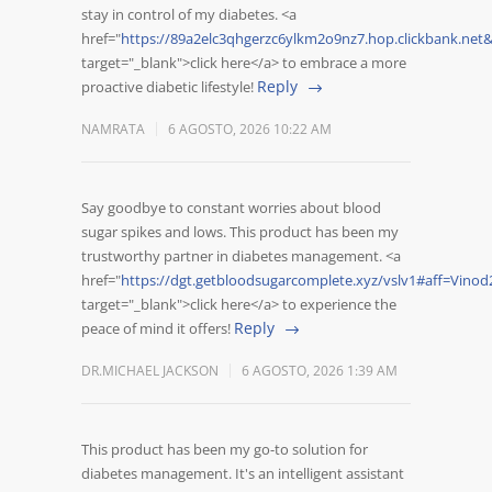
stay in control of my diabetes. <a
href="
https://89a2elc3qhgerzc6ylkm2o9nz7.hop.clickbank.net
target="_blank">click here</a> to embrace a more
Reply
proactive diabetic lifestyle!
NAMRATA
6 AGOSTO, 2026 10:22 AM
Say goodbye to constant worries about blood
sugar spikes and lows. This product has been my
trustworthy partner in diabetes management. <a
href="
https://dgt.getbloodsugarcomplete.xyz/vslv1#aff=Vino
target="_blank">click here</a> to experience the
Reply
peace of mind it offers!
DR.MICHAEL JACKSON
6 AGOSTO, 2026 1:39 AM
This product has been my go-to solution for
diabetes management. It's an intelligent assistant