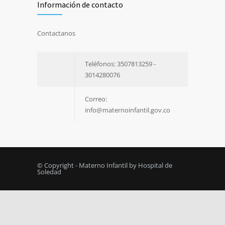
Información de contacto
Contactanos
Teléfonos: 3507813259 -
3014280076
Correo:
info@maternoinfantil.gov.co
© Copyright - Materno Infantil by Hospital de
Soledad