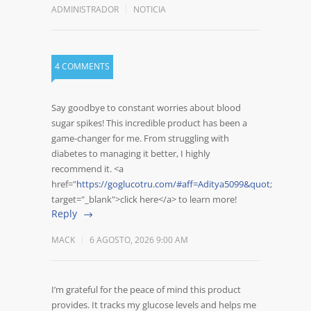
ADMINISTRADOR
NOTICIA
4 COMMENTS
Say goodbye to constant worries about blood
sugar spikes! This incredible product has been a
game-changer for me. From struggling with
diabetes to managing it better, I highly
recommend it. <a
href="
https://goglucotru.com/#aff=Aditya5099&quot
;
target="_blank">click here</a> to learn more!
Reply
MACK
6 AGOSTO, 2026 9:00 AM
I’m grateful for the peace of mind this product
provides. It tracks my glucose levels and helps me