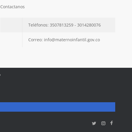
Contactanos
Teléfonos: 3507813259 - 3014280076
Correo: info@maternoinfantil.gov.co
o