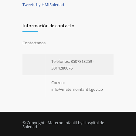
Tweets by HMISoledad
Información de contacto
Contactanos
Teléfonos: 3507813259 -
3014280076
Correo:
info@maternoinfantil.gov.co
© Copyright - Materno Infantil by Hospital de
Soledad