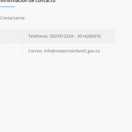
Información de contacto
Contactanos
Teléfonos: 3507813259 - 3014280076
Correo: info@maternoinfantil.gov.co